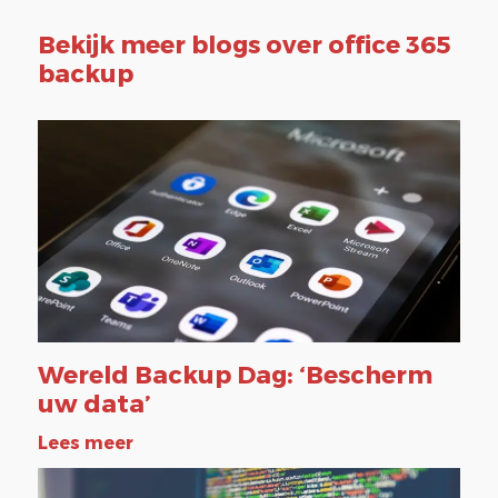
Bekijk meer blogs over office 365
backup
Wereld Backup Dag: ‘Bescherm
uw data’
Lees meer