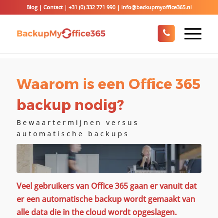
Blog
|
Contact
|
+31 (0) 332 771 990
|
info@backupmyoffice365.nl
Waarom is een Office 365
backup nodig?
Bewaartermijnen versus
automatische backups
Veel gebruikers van Office 365 gaan er vanuit dat
er een automatische backup wordt gemaakt van
alle data die in the cloud wordt opgeslagen.