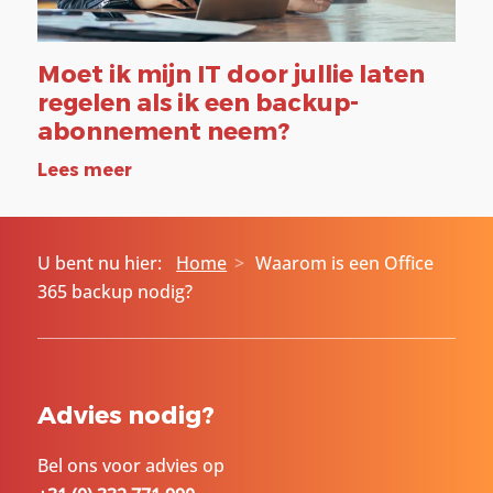
Moet ik mijn IT door jullie laten
regelen als ik een backup-
abonnement neem?
Lees meer
U bent nu hier:
Home
Waarom is een Office
365 backup nodig?
Advies nodig?
Bel ons voor advies op